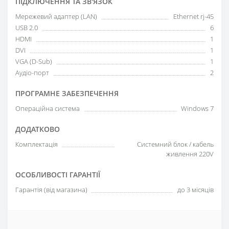
ПІДКЛЮЧЕННЯ ТА ЗВ'ЯЗОК
Мережевий адаптер (LAN)
Ethernet rj-45
USB 2.0
6
HDMI
1
DVI
1
VGA (D-Sub)
1
Аудіо-порт
2
ПРОГРАМНЕ ЗАБЕЗПЕЧЕННЯ
Операційна система
Windows 7
ДОДАТКОВО
Комплектація
Системний блок / кабель
живлення 220V
ОСОБЛИВОСТІ ГАРАНТІЇ
Гарантія (від магазина)
до 3 місяців