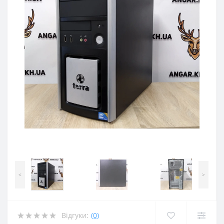
<
>
Відгуки:
(0)