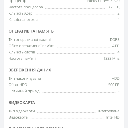
Процесор
Intel® Core™ i3-540
Частота процесора
3,2 ГГц
Кількість ядер
2
Кількість потоків
4
ОПЕРАТИВНА ПАМ'ЯТЬ
Тип оперативної пам'яті
DDR3
Об'єм оперативної пам'яті
4 ГБ
Кількість слотів
4
Частота пам'яті
1333 Mhz
ЗБЕРЕЖЕННЯ ДАНИХ
Тип накопичувача
HDD
Обсяг HDD
500 ГБ
Оптичний привід
-
ВИДЕОКАРТА
Тип відеокарти
Інтегрована
Відеокарта
Intel HD