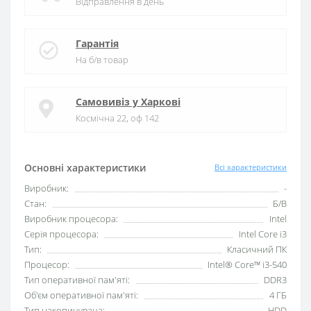
Відправлення в день
Гарантія
На б/в товар
Самовивіз у Харкові
Космічна 22, оф 142
Основні характеристики
Всі характеристики
Виробник:
-
Стан:
Б/В
Виробник процесора:
Intel
Серія процесора:
Intel Core i3
Тип:
Класичний ПК
Процесор:
Intel® Core™ i3-540
Тип оперативної пам'яті:
DDR3
Об'єм оперативної пам'яті:
4 ГБ
Тип накопичувача:
HDD