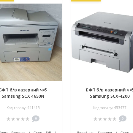
БФП б/в лазерний ч/б
БФП б/в лазерний ч/
Samsung SCX 4650N
Samsung SCX-4200
Код товару: 441415
Код товару: 453477
0
0
ник:
Samsung
Стан:
Б/В
Виробник:
Samsung
Стан: