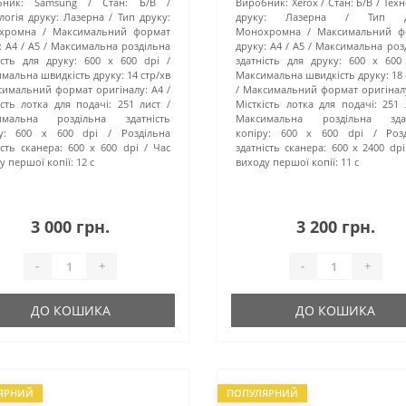
ник:
Samsung
Стан:
Б/В
Виробник:
Xerox
Стан:
Б/В
Техн
логія друку:
Лазерна
Тип друку:
друку:
Лазерна
Тип д
хромна
Максимальний формат
Монохромна
Максимальний ф
:
A4 / A5
Максимальна роздільна
друку:
A4 / A5
Максимальна роз
ість для друку:
600 x 600 dpi
здатність для друку:
600 x 600
мальна швидкість друку:
14 стр/хв
Максимальна швидкість друку:
18
симальний формат оригіналу:
А4
Максимальний формат оригінал
ість лотка для подачі:
251 лист
Місткість лотка для подачі:
251 
имальна роздільна здатність
Максимальна роздільна здат
у:
600 х 600 dpi
Роздільна
копіру:
600 х 600 dpi
Роз
ість сканера:
600 x 600 dpi
Час
здатність сканера:
600 x 2400 dpi
у першої копії:
12 с
виходу першої копії:
11 с
3 000 грн.
3 200 грн.
-
+
-
+
ДО КОШИКА
ДО КОШИКА
ЯРНИЙ
ПОПУЛЯРНИЙ