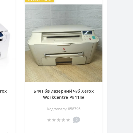
rox
БФП бв лазерний ч/б Xerox
WorkCentre PE114e
Код товару: 858796
0