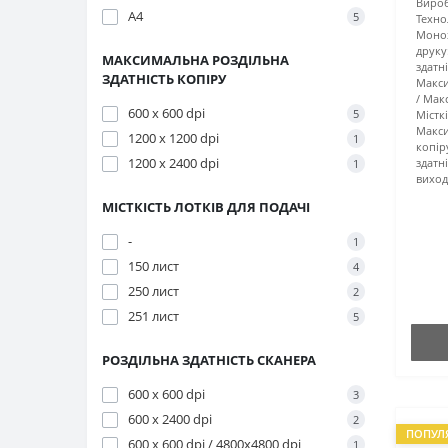
Вироб
А4
5
Техно
Моно
друку
МАКСИМАЛЬНА РОЗДІЛЬНА
здатн
ЗДАТНІСТЬ КОПІРУ
Макси
Мак
600 х 600 dpi
5
Містк
Макс
1200 х 1200 dpi
1
копір
1200 х 2400 dpi
здатн
1
виход
МІСТКІСТЬ ЛОТКІВ ДЛЯ ПОДАЧІ
-
1
150 лист
4
250 лист
2
251 лист
5
РОЗДІЛЬНА ЗДАТНІСТЬ СКАНЕРА
600 x 600 dpi
3
600 x 2400 dpi
2
ПОПУЛ
600 x 600 dpi / 4800x4800 dpi
1