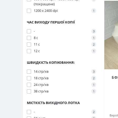
(покращене)
1200 x 2400 dpi
1
ЧАС ВИХОДУ ПЕРШОЇ КОПІЇ
-
3
8 с
1
11 с
2
12 с
1
ШВИДКІСТЬ КОПІЮВАННЯ:
14 стр/хв
3
БФ
18 стр/хв
2
24 стр/хв
1
38 стр/хв
1
МІСТКІСТЬ ВИХІДНОГО ЛОТКА
-
2
Вироб