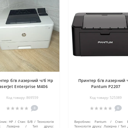
нтер б/в лазерний ч/б Hp
Принтер б/в лазерний 
aserJet Enterprise M406
Pantum P2207
Код товару: 869559
Код товару: 525389
0
0
ник:
HP
Стан:
Б/В
Технологія
Виробник:
Pantum
Стан:
:
Лазерна
Тип друку:
Технологія друку:
Лазерна
Тип 