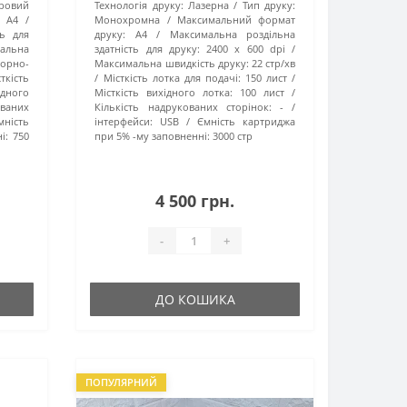
ровий
Технологія друку:
Лазерна
Тип друку:
A4
Монохромна
Максимальний формат
ть для
друку:
A4
Максимальна роздільна
альна
здатність для друку:
2400 x 600 dpi
Чорно-
Максимальна швидкість друку:
22 стр/хв
ткість
Місткість лотка для подачі:
150 лист
ідного
Місткість вихідного лотка:
100 лист
ованих
Кількість надрукованих сторінок:
-
мність
інтерфейси:
USB
Ємність картриджа
і:
750
при 5% -му заповненні:
3000 стр
4 500 грн.
-
+
ДО КОШИКА
ПОПУЛЯРНИЙ