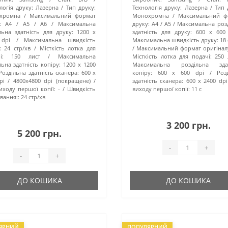
логія друку:
Лазерна
Тип друку:
Технологія друку:
Лазерна
Тип 
хромна
Максимальний формат
Монохромна
Максимальний ф
:
A4 / A5 / A6
Максимальна
друку:
A4 / A5
Максимальна роз
льна здатність для друку:
1200 x
здатність для друку:
600 x 600
 dpi
Максимальна швидкість
Максимальна швидкість друку:
18
:
24 стр/хв
Місткість лотка для
Максимальний формат оригінал
і:
150 лист
Максимальна
Місткість лотка для подачі:
250 
льна здатність копіру:
1200 х 1200
Максимальна роздільна здат
Роздільна здатність сканера:
600 x
копіру:
600 х 600 dpi
Роз
pi / 4800x4800 dpi (покращене)
здатність сканера:
600 x 2400 dpi
иходу першої копії:
-
Швидкість
виходу першої копії:
11 с
вання::
24 стр/хв
3 200 грн.
5 200 грн.
-
+
-
+
ДО КОШИКА
ДО КОШИКА
ЯРНИЙ
ПОПУЛЯРНИЙ