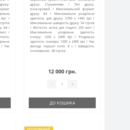
друку:
друку:
Струменева
Тип друку:
ормат
Кольоровий
Максимальний формат
дільна
друку:
A4
Максимальна роздільна
 dpi
здатність для друку:
5760 x 1440 dpi
 стр/хв
Максимальна швидкість друку:
34 стр/хв
у:
А4
Місткість лотка для подачі:
250 лист
лист
Максимальна роздільна здатність
ність
копіру:
1200 х 2400 dpi
Роздільна
дільна
здатність сканера:
1200 x 2400 dpi
Час
Час
виходу першої копії:
8 с
Швидкість
копіювання::
38 стр/хв
12 000 грн.
-
+
ДО КОШИКА
ПОПУЛЯРНИЙ