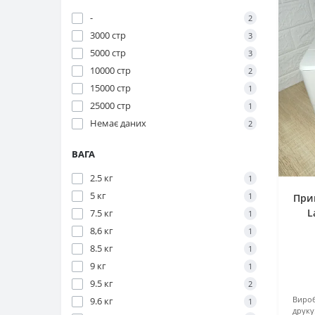
-
2
3000 стр
3
5000 стр
3
10000 стр
2
15000 стр
1
25000 стр
1
Немає даних
2
ВАГА
2.5 кг
1
5 кг
1
При
L
7.5 кг
1
8,6 кг
1
8.5 кг
1
9 кг
1
9.5 кг
2
Вироб
9.6 кг
1
друку