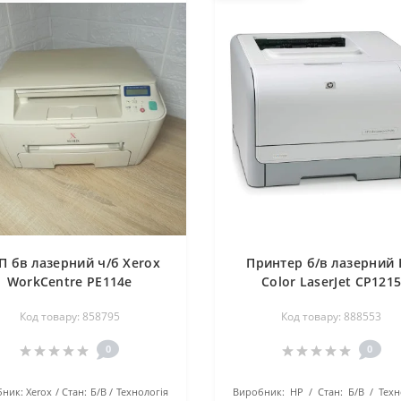
П бв лазерний ч/б Xerox
Принтер б/в лазерний
WorkCentre PE114e
Color LaserJet CP121
Код товару: 858795
Код товару: 888553
0
0
ник:
Xerox
Стан:
Б/В
Технологія
Виробник:
HP
Стан:
Б/В
Техн