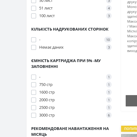
50 лист
3
друку
Моно
51 лист
4
друку
100 лист
3
здатн
Макси
Мак
КІЛЬКІСТЬ НАДРУКОВАНИХ СТОРІНОК
Містк
Макс
-
10
копір
здатн
Немає даних
3
виход
ЄМНІСТЬ КАРТРИДЖА ПРИ 5% -МУ
ЗАПОВНЕННІ
-
1
750 стр
1
1600 стр
1
2000 стр
1
2500 стр
1
3000 стр
6
РЕКОМЕНДОВАНЕ НАВАНТАЖЕННЯ НА
ПОПУЛ
МІСЯЦЬ