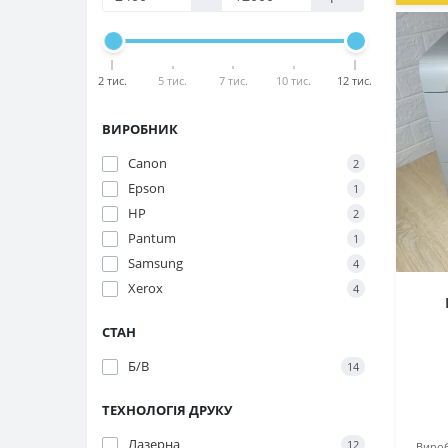
2 тис.
5 тис.
7 тис.
10 тис.
12 тис.
ВИРОБНИК
Canon
2
Epson
1
HP
2
Pantum
1
Samsung
4
Xerox
4
СТАН
Б/В
14
ТЕХНОЛОГІЯ ДРУКУ
Лазерна
12
Вироб