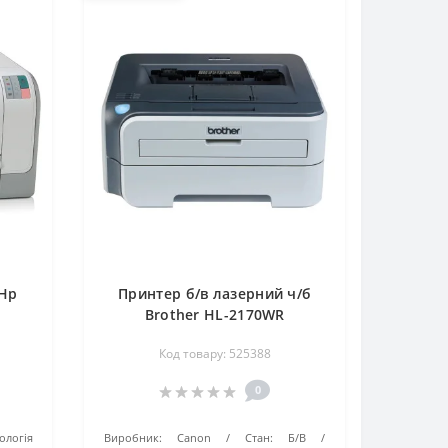
 Hp
Принтер б/в лазерний ч/б
5
Brother HL-2170WR
Код товару: 525388
0
ологія
Виробник:
Canon
Стан:
Б/В