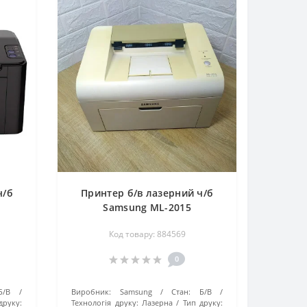
ч/б
Принтер б/в лазерний ч/б
Samsung ML-2015
Код товару: 884569
0
Б/В
Виробник:
Samsung
Стан:
Б/В
друку:
Технологія друку:
Лазерна
Тип друку: