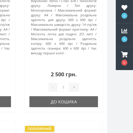
ологія
Виробник:
Xerox
Стан:
Б/В
Технологія
руку:
друку:
Лазерна
Тип друку:
ормат
Монохромна
Максимальний формат
дільна
друку:
A4
Максимальна роздільна
0
 dpi
здатність для друку:
600 x 600 dpi
 стр/хв
Максимальна швидкість друку:
14 стр/хв
у:
А4
Максимальний формат оригіналу:
А4
лист
Місткість лотка для подачі:
251 лист
ність
Максимальна роздільна здатність
0
дільна
копіру:
600 х 600 dpi
Роздільна
Час
здатність сканера:
600 x 600 dpi
Час
виходу першої копії:
-
0
2 500 грн.
-
+
ДО КОШИКА
ПОПУЛЯРНИЙ