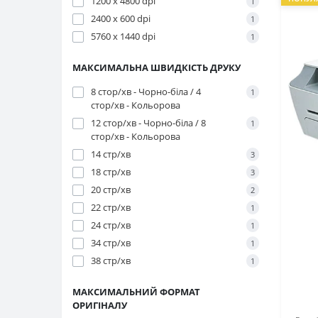
1200 x 4800 dpi
1
2400 x 600 dpi
1
5760 x 1440 dpi
1
МАКСИМАЛЬНА ШВИДКІСТЬ ДРУКУ
8 стор/хв - Чорно-біла / 4
1
стор/хв - Кольорова
12 стор/хв - Чорно-біла / 8
1
стор/хв - Кольорова
14 стр/хв
3
18 стр/хв
3
20 стр/хв
2
22 стр/хв
1
24 стр/хв
1
34 стр/хв
1
38 стр/хв
1
МАКСИМАЛЬНИЙ ФОРМАТ
ОРИГІНАЛУ