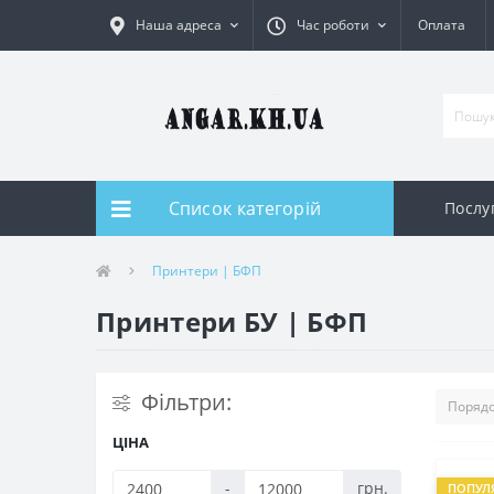
Наша адреса
Час роботи
Оплата
Список категорій
Послуг
Принтери | БФП
Принтери БУ | БФП
Фільтри:
ЦІНА
-
грн.
ПОПУЛ