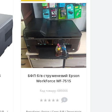
б
БФП б/в струменевий Epson
WorkForce WF-7515
Код товару: 686666
0
Б/В
Виробник:
Epson
Стан:
Б/В
Технологія