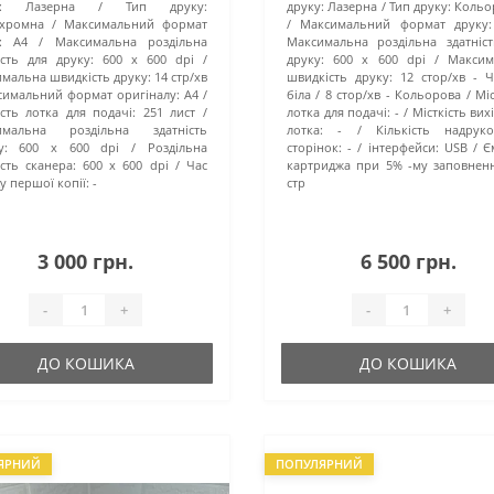
:
Лазерна
Тип друку:
друку:
Лазерна
Тип друку:
Кольо
хромна
Максимальний формат
Максимальний формат друку:
:
A4
Максимальна роздільна
Максимальна роздільна здатніс
ість для друку:
600 x 600 dpi
друку:
600 x 600 dpi
Максим
мальна швидкість друку:
14 стр/хв
швидкість друку:
12 стор/хв - 
симальний формат оригіналу:
А4
біла / 8 стор/хв - Кольорова
Міс
ість лотка для подачі:
251 лист
лотка для подачі:
-
Місткість вих
имальна роздільна здатність
лотка:
-
Кількість надрук
у:
600 х 600 dpi
Роздільна
сторінок:
-
інтерфейси:
USB
Є
ість сканера:
600 x 600 dpi
Час
картриджа при 5% -му заповненн
у першої копії:
-
стр
3 000 грн.
6 500 грн.
-
+
-
+
ДО КОШИКА
ДО КОШИКА
ЯРНИЙ
ПОПУЛЯРНИЙ