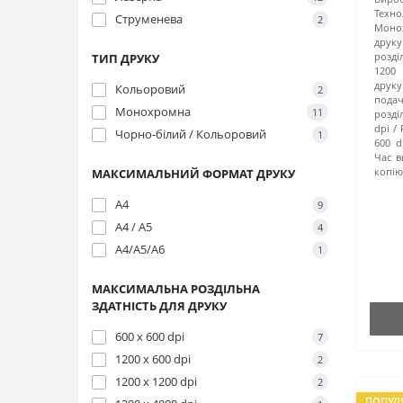
Техно
Струменева
2
Моно
друку
розді
ТИП ДРУКУ
1200
друку
Кольоровий
2
подач
Монохромна
11
розді
dpi
Чорно-білий / Кольоровий
1
600 d
Час в
копію
МАКСИМАЛЬНИЙ ФОРМАТ ДРУКУ
A4
9
A4 / A5
4
A4/A5/A6
1
МАКСИМАЛЬНА РОЗДІЛЬНА
ЗДАТНІСТЬ ДЛЯ ДРУКУ
600 x 600 dpi
7
1200 x 600 dpi
2
1200 x 1200 dpi
2
ПОПУЛ