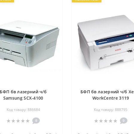
БФП бв лазерний ч/б
БФП бв лазерний ч/б Xe
Samsung SCX-4100
WorkCentre 3119
Код товару: 886684
Код товару: 888795
0
0