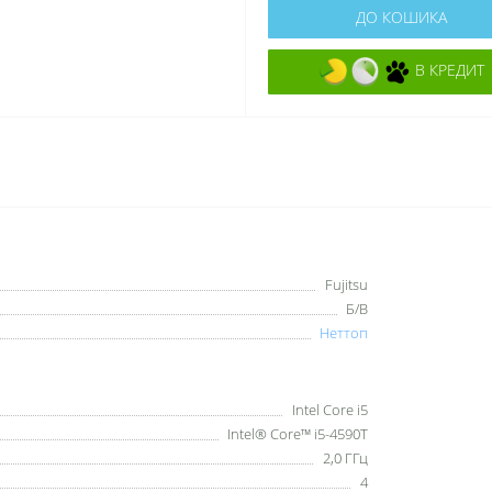
ДО КОШИКА
В КРЕДИТ
Fujitsu
Б/В
Неттоп
Intel Core i5
Intel® Core™ i5-4590T
2,0 ГГц
4