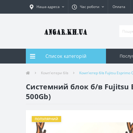
Наша адреса
Час роботи
Оплата
Список категорій
Послуг
Комп'ютери б/в
Комп'ютер б/в Fujitsu Esprimo 
Системний блок б/в Fujitsu E
500Gb)
ПОПУЛЯРНИЙ