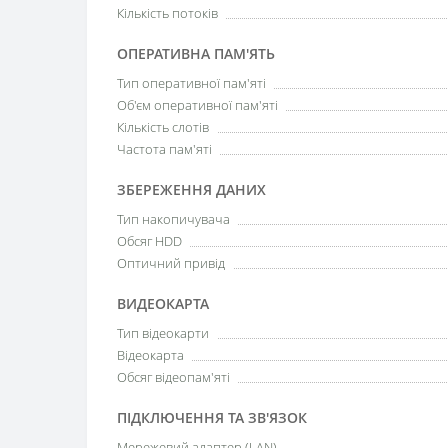
Кількість потоків
ОПЕРАТИВНА ПАМ'ЯТЬ
Тип оперативної пам'яті
Об'єм оперативної пам'яті
Кількість слотів
Частота пам'яті
ЗБЕРЕЖЕННЯ ДАНИХ
Тип накопичувача
Обсяг HDD
Оптичний привід
ВИДЕОКАРТА
Тип відеокарти
Відеокарта
Обсяг відеопам'яті
ПІДКЛЮЧЕННЯ ТА ЗВ'ЯЗОК
Мережевий адаптер (LAN)