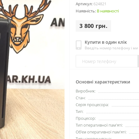
Артикул:
624821
Наявність:
В наявності
3 800 грн.
Купити в один клік
Введіть номер телефону і м
Основні характеристики
Виробник:
Стан:
Серія процесора:
Тип:
Процесор:
Тип оперативної пам'яті:
Об'єм оперативної пам'яті:
Тип накопичувача: