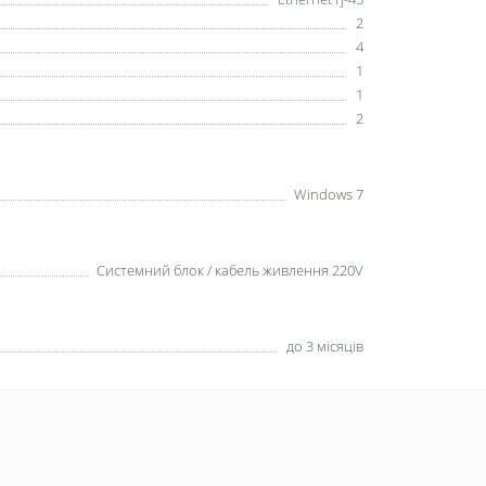
2
4
1
1
2
Windows 7
Системний блок / кабель живлення 220V
до 3 місяців