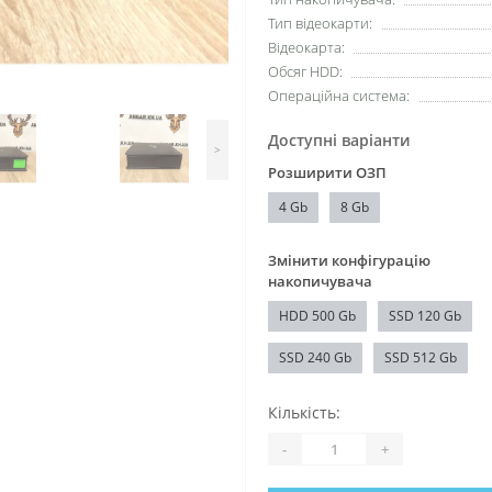
Тип відеокарти:
Відеокарта:
Обсяг HDD:
Операційна система:
Доступні варіанти
>
Розширити ОЗП
4 Gb
8 Gb
Змінити конфігурацію
накопичувача
HDD 500 Gb
SSD 120 Gb
SSD 240 Gb
SSD 512 Gb
Кількість:
-
+