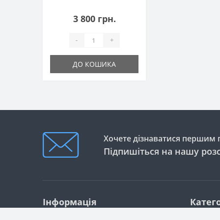
Комп'ютер б/в Fujitsu
Esprimo Q920
0
3 800 грн.
-
+
ДО КОШИКА