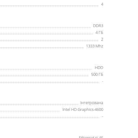
4
DDR3
4 ГБ
2
1333 Mhz
HDD
500 ГБ
-
Інтегрована
Intel HD Graphics 4600
-
Ethernet rj-45