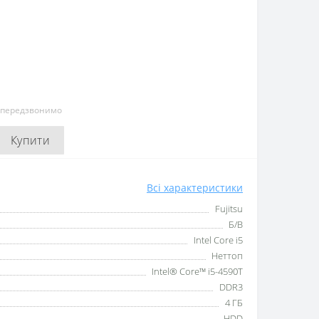
и передзвонимо
Купити
Всі характеристики
Fujitsu
Б/В
Intel Core i5
Неттоп
Intel® Core™ i5-4590T
DDR3
4 ГБ
HDD