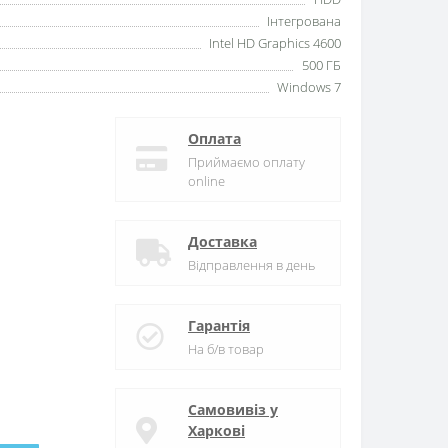
Інтегрована
Intel HD Graphics 4600
500 ГБ
Windows 7
Оплата
Приймаємо оплату
online
Доставка
Відправлення в день
Гарантія
На б/в товар
Самовивіз у
Харкові