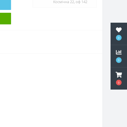
Космічна 22, оф 142
0
0
0