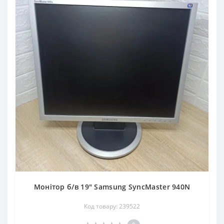
Монітор б/в 19" Samsung SyncMaster 940N
Код товару: 239522