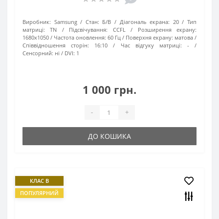
Виробник:
Samsung
Стан:
Б/В
Діагональ екрана:
20
Тип
матриці:
TN
Підсвічування:
CCFL
Розширення екрану:
1680х1050
Частота оновлення:
60 Гц
Поверхня екрану:
матова
Співвідношення сторін:
16:10
Час відгуку матриці:
-
Сенсорний:
ні
DVI:
1
1 000 грн.
-
+
ДО КОШИКА
КЛАС B
ПОПУЛЯРНИЙ