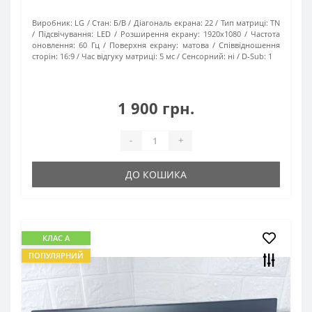
Виробник:
LG
Стан:
Б/В
Діагональ екрана:
22
Тип матриці:
TN
Підсвічування:
LED
Розширення екрану:
1920х1080
Частота
оновлення:
60 Гц
Поверхня екрану:
матова
Співвідношення
сторін:
16:9
Час відгуку матриці:
5 мс
Сенсорний:
ні
D-Sub:
1
1 900 грн.
-
+
ДО КОШИКА
КЛАС А
ПОПУЛЯРНИЙ