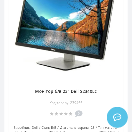
Монітор б/в 23" Dell S2340Lc
Код товару: 239466
0
Виробник:
Dell
Стан:
Б/В
Діагональ екрана:
23
Тип матриці: