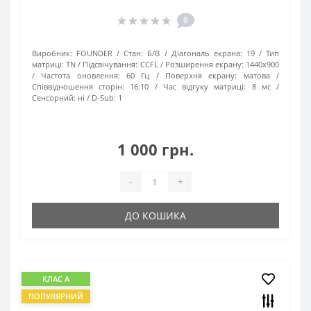
0
Виробник:
FOUNDER
Стан:
Б/В
Діагональ екрана:
19
Тип
матриці:
TN
Підсвічування:
CCFL
Розширення екрану:
1440х900
Частота оновлення:
60 Гц
Поверхня екрану:
матова
Співвідношення сторін:
16:10
Час відгуку матриці:
8 мс
Сенсорний:
ні
D-Sub:
1
1 000 грн.
-
+
ДО КОШИКА
КЛАС А
ПОПУЛЯРНИЙ