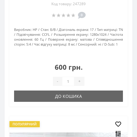
Код товару: 247289
0
Виробник:
HP
Стан:
Б/В
Діагональ екрана:
17
Тип матриці:
TN
Підсвічування:
CCFL
Розширення екрану:
1280х1024
Частота
оновлення:
60 Гц
Поверхня екрану:
матова
Співвідношення
сторін:
5:4
Час відгуку матриці:
8 мс
Сенсорний:
ні
D-Sub:
1
600 грн.
-
+
ДО КОШИКА
ПОПУЛЯРНИЙ