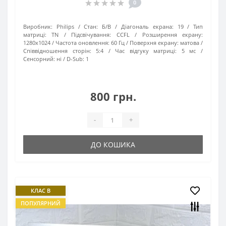
0
Виробник:
Philips
Стан:
Б/В
Діагональ екрана:
19
Тип
матриці:
TN
Підсвічування:
CCFL
Розширення екрану:
1280х1024
Частота оновлення:
60 Гц
Поверхня екрану:
матова
Співвідношення сторін:
5:4
Час відгуку матриці:
5 мс
Сенсорний:
ні
D-Sub:
1
800 грн.
-
+
ДО КОШИКА
КЛАС B
ПОПУЛЯРНИЙ