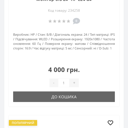
Код товару: 234258
0
Виробник:
HP
Стан:
Б/В
Діагональ екрана:
24
Тип матриці:
IPS
Підсвічування:
WLED
Розширення екрану:
1920х1080
Частота
оновлення:
60 Гц
Поверхня екрану:
матова
Співвідношення
сторін:
16:9
Час відгуку матриці:
5 мс
Сенсорний:
ні
D-Sub:
1
4 000 грн.
-
+
ДО КОШИКА
ПОПУЛЯРНИЙ