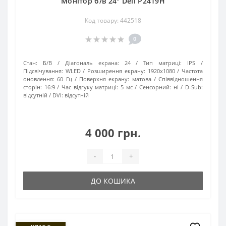
Монітор б/в 24" Dell P2419H
Код товару: 442518
0
Стан:
Б/В
Діагональ екрана:
24
Тип матриці:
IPS
Підсвічування:
WLED
Розширення екрану:
1920х1080
Частота
оновлення:
60 Гц
Поверхня екрану:
матова
Співвідношення
сторін:
16:9
Час відгуку матриці:
5 мс
Сенсорний:
ні
D-Sub:
відсутній
DVI:
відсутній
4 000 грн.
-
+
ДО КОШИКА