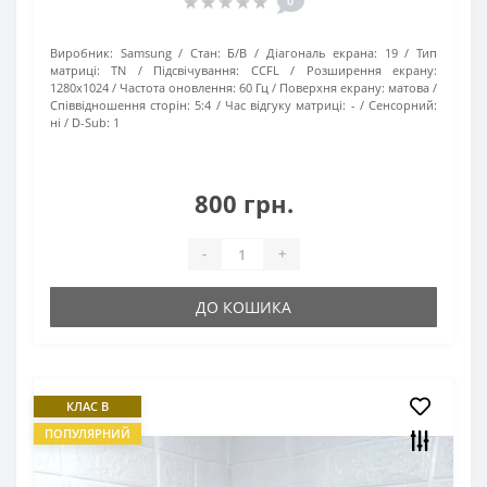
0
Виробник:
Samsung
Стан:
Б/В
Діагональ екрана:
19
Тип
матриці:
TN
Підсвічування:
CCFL
Розширення екрану:
1280х1024
Частота оновлення:
60 Гц
Поверхня екрану:
матова
Співвідношення сторін:
5:4
Час відгуку матриці:
-
Сенсорний:
ні
D-Sub:
1
800 грн.
-
+
ДО КОШИКА
КЛАС B
ПОПУЛЯРНИЙ