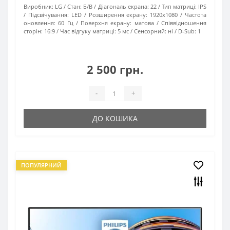
Виробник:
LG
Стан:
Б/В
Діагональ екрана:
22
Тип матриці:
IPS
Підсвічування:
LED
Розширення екрану:
1920х1080
Частота
оновлення:
60 Гц
Поверхня екрану:
матова
Співвідношення
сторін:
16:9
Час відгуку матриці:
5 мс
Сенсорний:
ні
D-Sub:
1
2 500 грн.
-
+
ДО КОШИКА
ПОПУЛЯРНИЙ