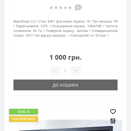
0
Виробник:
LG
Стан:
Б/В
Діагональ екрана:
19
Тип матриці:
TN
Підсвічування:
CCFL
Розширення екрану:
1366x768
Частота
оновлення:
60 Гц
Поверхня екрану:
матова
Співвідношення
сторін:
16:9
Час відгуку матриці:
-
Сенсорний:
ні
D-Sub:
1
1 000 грн.
-
+
ДО КОШИКА
КЛАС А
ПОПУЛЯРНИЙ