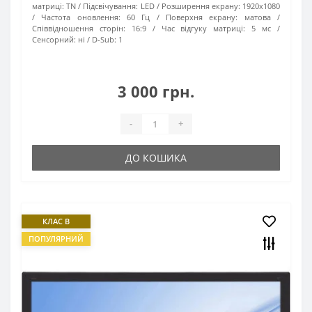
матриці:
TN
Підсвічування:
LED
Розширення екрану:
1920х1080
Частота оновлення:
60 Гц
Поверхня екрану:
матова
Співвідношення сторін:
16:9
Час відгуку матриці:
5 мс
Сенсорний:
ні
D-Sub:
1
3 000 грн.
-
+
ДО КОШИКА
КЛАС B
ПОПУЛЯРНИЙ