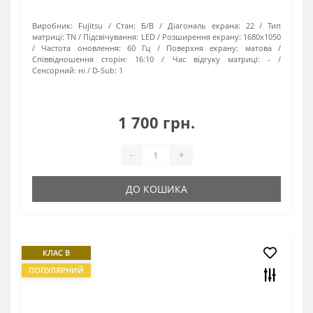
Виробник:
Fujitsu
Стан:
Б/В
Діагональ екрана:
22
Тип
матриці:
TN
Підсвічування:
LED
Розширення екрану:
1680х1050
Частота оновлення:
60 Гц
Поверхня екрану:
матова
Співвідношення сторін:
16:10
Час відгуку матриці:
-
Сенсорний:
ні
D-Sub:
1
1 700 грн.
-
+
ДО КОШИКА
КЛАС B
ПОПУЛЯРНИЙ