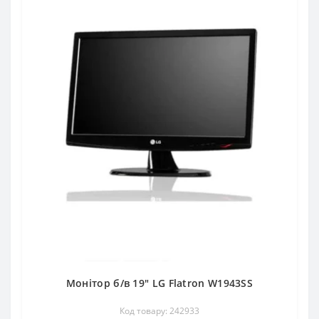
Монітор б/в 19" LG Flatron W1943SS
Код товару: 242933