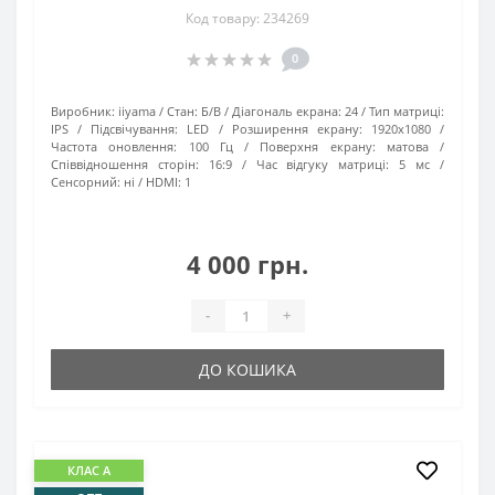
Код товару: 234269
0
Виробник:
iiyama
Стан:
Б/В
Діагональ екрана:
24
Тип матриці:
IPS
Підсвічування:
LED
Розширення екрану:
1920х1080
Частота оновлення:
100 Гц
Поверхня екрану:
матова
Співвідношення сторін:
16:9
Час відгуку матриці:
5 мс
Сенсорний:
ні
HDMI:
1
4 000 грн.
-
+
ДО КОШИКА
КЛАС А