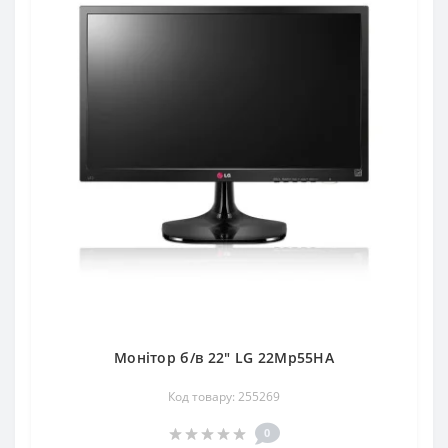
Монітор б/в 22" LG 22Mp55HA
Код товару: 255269
0