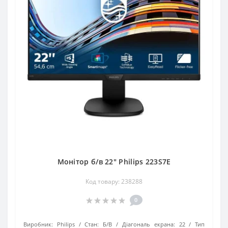
Монітор б/в 22" Philips 223S7E
Код товару: 238288
0
Виробник:
Philips
Стан:
Б/В
Діагональ екрана:
22
Тип