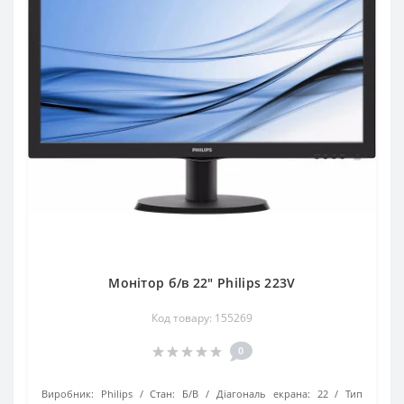
Монітор б/в 22" Philips 223V
Код товару: 155269
0
Виробник:
Philips
Стан:
Б/В
Діагональ екрана:
22
Тип