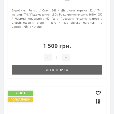
Виробник:
Fujitsu
Стан:
Б/В
Діагональ екрана:
22
Тип
матриці:
TN
Підсвічування:
LED
Розширення екрану:
1680х1050
Частота оновлення:
60 Гц
Поверхня екрану:
матова
Співвідношення сторін:
16:10
Час відгуку матриці:
-
Сенсорний:
ні
D-Sub:
1
1 500 грн.
-
+
ДО КОШИКА
КЛАС А
ПОПУЛЯРНИЙ