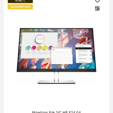
КЛАС C
ПОПУЛЯРНИЙ
Монітор б/в 24" HP E24 G4