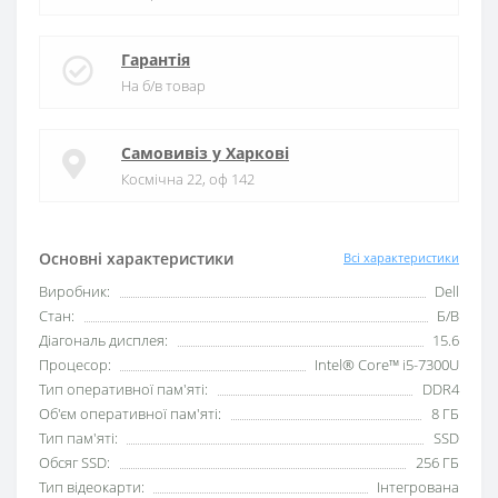
Гарантія
На б/в товар
Самовивіз у Харкові
Космічна 22, оф 142
Основні характеристики
Всі характеристики
Виробник:
Dell
Стан:
Б/В
Діагональ дисплея:
15.6
Процесор:
Intel® Core™ i5-7300U
Тип оперативної пам'яті:
DDR4
Об'єм оперативної пам'яті:
8 ГБ
Тип пам'яті:
SSD
Обсяг SSD:
256 ГБ
Тип відеокарти:
Інтегрована