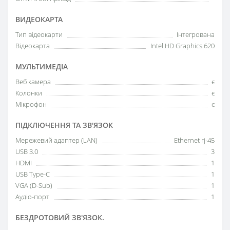
ВИДЕОКАРТА
Тип відеокарти
Інтегрована
Відеокарта
Intel HD Graphics 620
МУЛЬТИМЕДІА
Веб камера
є
Колонки
є
Мікрофон
є
ПІДКЛЮЧЕННЯ ТА ЗВ'ЯЗОК
Мережевий адаптер (LAN)
Ethernet rj-45
USB 3.0
3
HDMI
1
USB Type-C
1
VGA (D-Sub)
1
Аудіо-порт
1
БЕЗДРОТОВИЙ ЗВ'ЯЗОК.