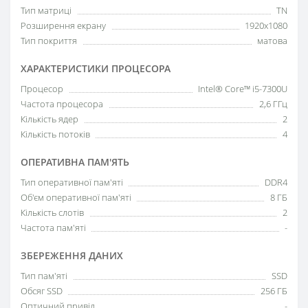
Тип матриці
TN
Розширення екрану
1920х1080
Тип покриття
матова
ХАРАКТЕРИСТИКИ ПРОЦЕСОРА
Процесор
Intel® Core™ i5-7300U
Частота процесора
2,6 ГГц
Кількість ядер
2
Кількість потоків
4
ОПЕРАТИВНА ПАМ'ЯТЬ
Тип оперативної пам'яті
DDR4
Об'єм оперативної пам'яті
8 ГБ
Кількість слотів
2
Частота пам'яті
-
ЗБЕРЕЖЕННЯ ДАНИХ
Тип пам'яті
SSD
Обсяг SSD
256 ГБ
Оптичний привід
-