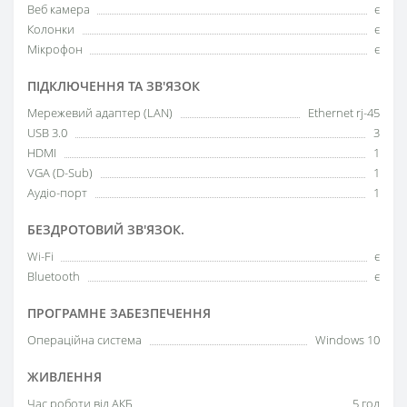
Веб камера
є
Колонки
є
Мікрофон
є
ПІДКЛЮЧЕННЯ ТА ЗВ'ЯЗОК
Мережевий адаптер (LAN)
Ethernet rj-45
USB 3.0
3
HDMI
1
VGA (D-Sub)
1
Аудіо-порт
1
БЕЗДРОТОВИЙ ЗВ'ЯЗОК.
Wi-Fi
є
Bluetooth
є
ПРОГРАМНЕ ЗАБЕЗПЕЧЕННЯ
Операційна система
Windows 10
ЖИВЛЕННЯ
Час роботи від АКБ
5 год