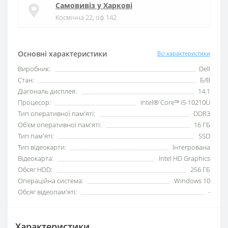
Самовивіз у Харкові
Космічна 22, оф 142
Основні характеристики
Всі характеристики
Виробник:
Dell
Стан:
Б/В
Діагональ дисплея:
14.1
Процесор:
Intel® Core™ i5-10210U
Тип оперативної пам'яті:
DDR3
Об'єм оперативної пам'яті:
16 ГБ
Тип пам'яті:
SSD
Тип відеокарти:
Інтегрована
Відеокарта:
Intel HD Graphics
Обсяг HDD:
256 ГБ
Операційна система:
Windows 10
Обсяг відеопам'яті:
-
Характеристики