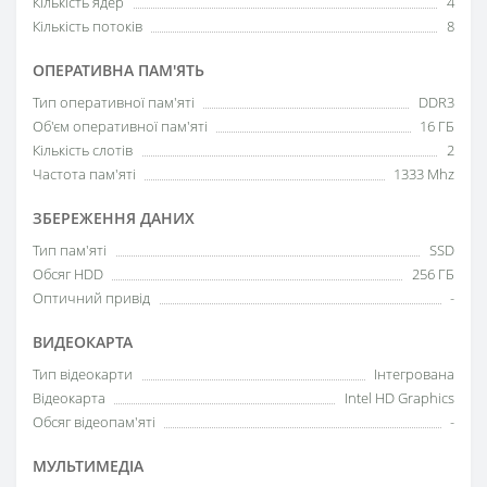
Кількість ядер
4
Кількість потоків
8
ОПЕРАТИВНА ПАМ'ЯТЬ
Тип оперативної пам'яті
DDR3
Об'єм оперативної пам'яті
16 ГБ
Кількість слотів
2
Частота пам'яті
1333 Mhz
ЗБЕРЕЖЕННЯ ДАНИХ
Тип пам'яті
SSD
Обсяг HDD
256 ГБ
Оптичний привід
-
ВИДЕОКАРТА
Тип відеокарти
Інтегрована
Відеокарта
Intel HD Graphics
Обсяг відеопам'яті
-
МУЛЬТИМЕДІА