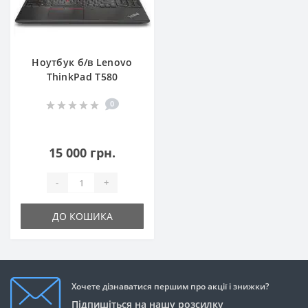
Ноутбук б/в Lenovo
ThinkPad T580
0
15 000 грн.
-
+
ДО КОШИКА
Хочете дізнаватися першим про акції і знижки?
Підпишіться на нашу розсилку