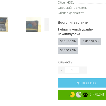
Обсяг HDD:
Операційна система:
Обсяг відеопам'яті:
Доступні варіанти
>
Змінити конфігурацію
накопичувача
SSD 120 Gb
SSD 240 Gb
SSD 512 Gb
Кількість:
-
+
ДО КОШИКА
В КРЕДИТ