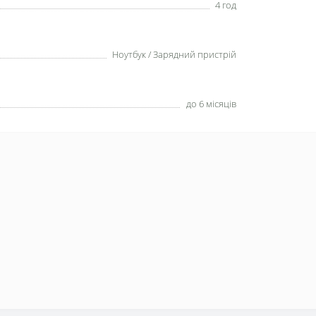
4 год
Ноутбук / Зарядний пристрій
до 6 місяців