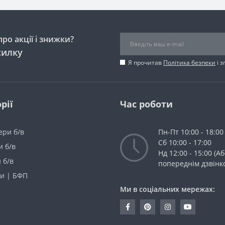
ро акції і знижки?
силку
Я прочитав
Політика безпеки
і 
рії
Час роботи
ери б/в
Пн-Пт 10:00 - 18:00
Сб 10:00 - 17:00
и б/в
Нд 12:00 - 15:00 (Аб
 б/в
попереднім дзвінк
и | БФП
Ми в соціальних мережах: