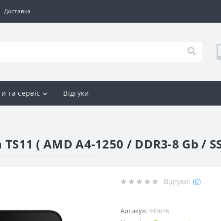
Доставка
и та сервіс
Відгуки
n TS11 ( AMD A4-1250 / DDR3-8 Gb / S
Відгуки:
(0)
Артикул:
445646