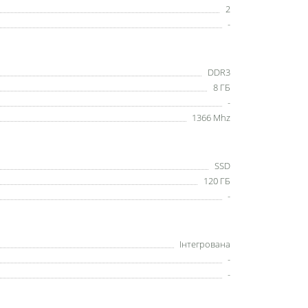
2
-
DDR3
8 ГБ
-
1366 Mhz
SSD
120 ГБ
-
Інтегрована
-
-