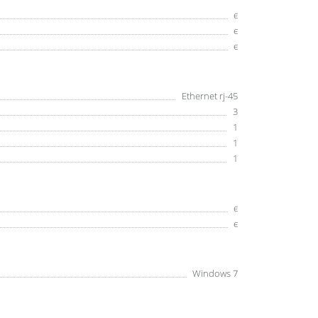
є
є
є
Ethernet rj-45
3
1
1
1
є
є
Windows 7