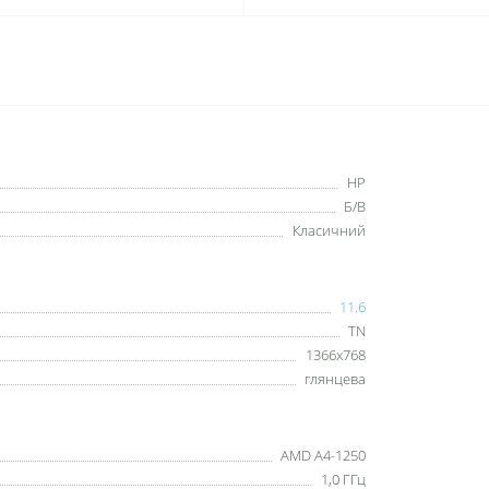
HP
Б/В
Класичний
11.6
TN
1366x768
глянцева
AMD A4-1250
1,0 ГГц