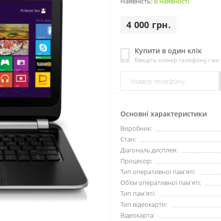
Наявність:
В наявності
4 000 грн.
Купити в один клік
Введіть номер телефону і м
Основні характеристики
Виробник:
Стан:
Діагональ дисплея:
Процесор:
Тип оперативної пам'яті:
Об'єм оперативної пам'яті:
Тип пам'яті:
Тип відеокарти:
Відеокарта: