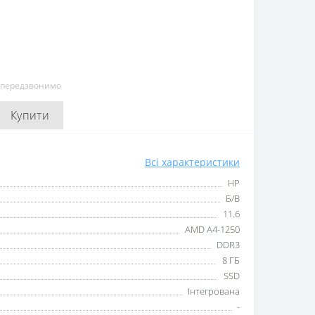
и передзвонимо
Купити
Всі характеристики
HP
Б/В
11.6
AMD A4-1250
DDR3
8 ГБ
SSD
Інтегрована
-