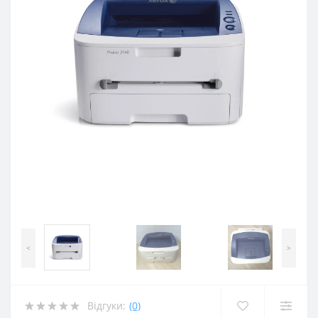
<
>
Відгуки:
(0)