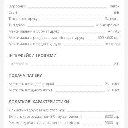
Виробник
Xerox
Стан
Б/В
Технологія друку
Лазерна
Тип друку
Монохромна
Максимальний формат друку
A4 / A5
Максимальна роздільна здатність для друку
600 x 600 dpi
Максимальна швидкість друку
18 стр/хв
ІНТЕРФЕЙСИ І РОЗ'ЄМИ
інтерфейси
USB
ПОДАЧА ПАПЕРУ
Місткість лотка для подачі
251 лист
Місткість вихідного лотка
51 лист
ДОДАТКОВІ ХАРАКТЕРИСТИКИ
Кількість надрукованих сторінок
-
Ємність картриджа при 5% -му заповненні
3000 стр
Рекомендоване навантаження на місяць
3000 стр