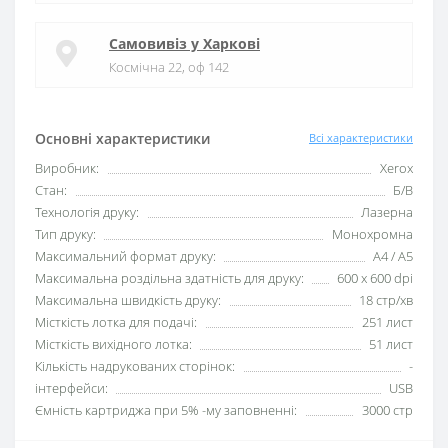
Самовивіз у Харкові
Космічна 22, оф 142
Основні характеристики
Всі характеристики
Виробник:
Xerox
Стан:
Б/В
Технологія друку:
Лазерна
Тип друку:
Монохромна
Максимальний формат друку:
A4 / A5
Максимальна роздільна здатність для друку:
600 x 600 dpi
Максимальна швидкість друку:
18 стр/хв
Місткість лотка для подачі:
251 лист
Місткість вихідного лотка:
51 лист
Кількість надрукованих сторінок:
-
інтерфейси:
USB
Ємність картриджа при 5% -му заповненні:
3000 стр