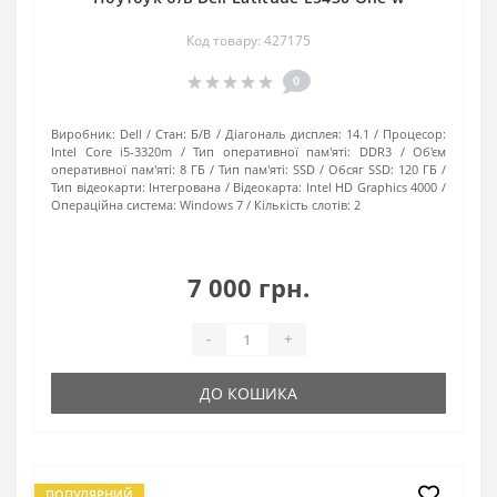
Код товару: 427175
0
Виробник:
Dell
Стан:
Б/В
Діагональ дисплея:
14.1
Процесор:
Intel Core i5-3320m
Тип оперативної пам'яті:
DDR3
Об'єм
оперативної пам'яті:
8 ГБ
Тип пам'яті:
SSD
Обсяг SSD:
120 ГБ
Тип відеокарти:
Інтегрована
Відеокарта:
Intel HD Graphics 4000
Операційна система:
Windows 7
Кількість слотів:
2
7 000 грн.
-
+
ДО КОШИКА
ПОПУЛЯРНИЙ