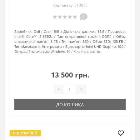
Код товару: 310015
0
Виробник:
Dell
Стан:
Б/В
Діагональ дисплея:
15.6
Процесор:
Intel® Core™ i5-8350U
Тип оперативної пам'яті:
DDR4
Об'єм
оперативної пам'яті:
8 ГБ
Тип пам'яті:
SSD
Обсяг SSD:
128 ГБ
Тип відеокарти:
Інтегрована
Відеокарта:
Intel UHD Graphics 620
Операційна система:
Windows 10
Кількість слотів:
-
13 500 грн.
-
+
ДО КОШИКА
ПОПУЛЯРНИЙ