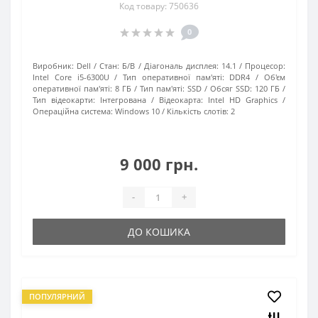
Код товару: 750636
0
Виробник:
Dell
Стан:
Б/В
Діагональ дисплея:
14.1
Процесор:
Intel Core i5-6300U
Тип оперативної пам'яті:
DDR4
Об'єм
оперативної пам'яті:
8 ГБ
Тип пам'яті:
SSD
Обсяг SSD:
120 ГБ
Тип відеокарти:
Інтегрована
Відеокарта:
Intel HD Graphics
Операційна система:
Windows 10
Кількість слотів:
2
9 000 грн.
-
+
ДО КОШИКА
ПОПУЛЯРНИЙ