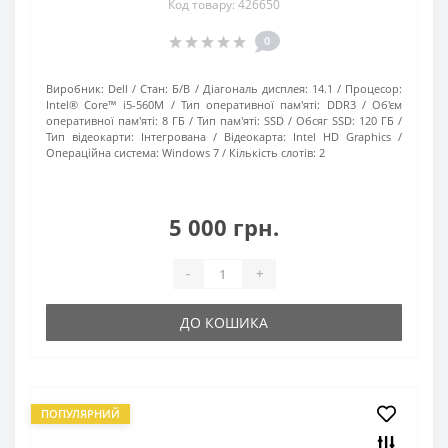
Код товару: 426650
0
Виробник:
Dell
Стан:
Б/В
Діагональ дисплея:
14.1
Процесор:
Intel® Core™ i5-560M
Тип оперативної пам'яті:
DDR3
Об'єм
оперативної пам'яті:
8 ГБ
Тип пам'яті:
SSD
Обсяг SSD:
120 ГБ
Тип відеокарти:
Інтегрована
Відеокарта:
Intel HD Graphics
Операційна система:
Windows 7
Кількість слотів:
2
5 000 грн.
-
+
ДО КОШИКА
ПОПУЛЯРНИЙ