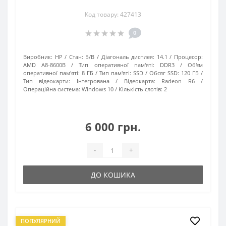
Код товару: 427413
0
Виробник:
HP
Стан:
Б/В
Діагональ дисплея:
14.1
Процесор:
AMD A8-8600B
Тип оперативної пам'яті:
DDR3
Об'єм
оперативної пам'яті:
8 ГБ
Тип пам'яті:
SSD
Обсяг SSD:
120 ГБ
Тип відеокарти:
Інтегрована
Відеокарта:
Radeon R6
Операційна система:
Windows 10
Кількість слотів:
2
6 000 грн.
-
+
ДО КОШИКА
ПОПУЛЯРНИЙ