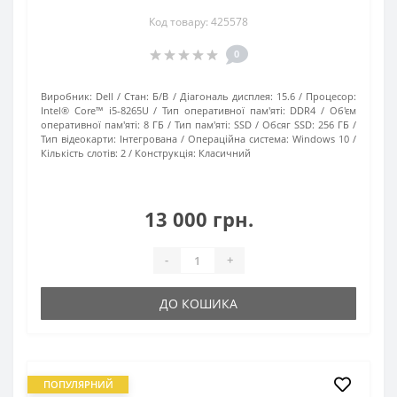
Код товару: 425578
0
Виробник:
Dell
Стан:
Б/В
Діагональ дисплея:
15.6
Процесор:
Intel® Core™ i5-8265U
Тип оперативної пам'яті:
DDR4
Об'єм
оперативної пам'яті:
8 ГБ
Тип пам'яті:
SSD
Обсяг SSD:
256 ГБ
Тип відеокарти:
Інтегрована
Операційна система:
Windows 10
Кількість слотів:
2
Конструкція:
Класичний
13 000 грн.
-
+
ДО КОШИКА
ПОПУЛЯРНИЙ