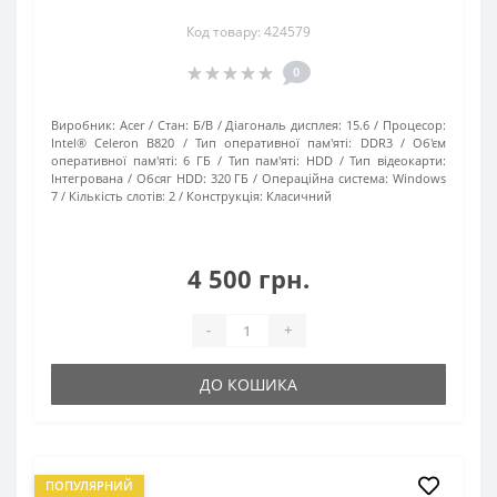
Код товару: 424579
0
Виробник:
Acer
Стан:
Б/В
Діагональ дисплея:
15.6
Процесор:
Intel® Celeron B820
Тип оперативної пам'яті:
DDR3
Об'єм
оперативної пам'яті:
6 ГБ
Тип пам'яті:
HDD
Тип відеокарти:
Інтегрована
Обсяг HDD:
320 ГБ
Операційна система:
Windows
7
Кількість слотів:
2
Конструкція:
Класичний
4 500 грн.
-
+
ДО КОШИКА
ПОПУЛЯРНИЙ