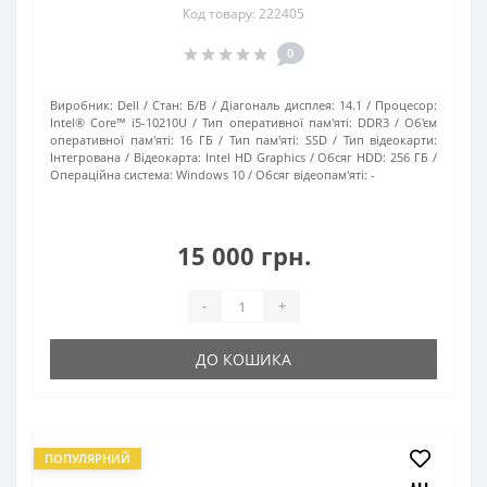
Код товару: 222405
0
Виробник:
Dell
Стан:
Б/В
Діагональ дисплея:
14.1
Процесор:
Intel® Core™ i5-10210U
Тип оперативної пам'яті:
DDR3
Об'єм
оперативної пам'яті:
16 ГБ
Тип пам'яті:
SSD
Тип відеокарти:
Інтегрована
Відеокарта:
Intel HD Graphics
Обсяг HDD:
256 ГБ
Операційна система:
Windows 10
Обсяг відеопам'яті:
-
15 000 грн.
-
+
ДО КОШИКА
ПОПУЛЯРНИЙ