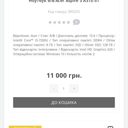
Ноутбук б/в Acer Aspire 3 A315-51
Код товару: 980255
0
Виробник:
Acer
Стан:
Б/В
Діагональ дисплея:
15.6
Процесор:
Intel® Core™ i5-7200U
Тип оперативної пам'яті:
DDR4
Об'єм
оперативної пам'яті:
8 ГБ
Тип пам'яті:
SSD
Обсяг SSD:
128 ГБ
Тип відеокарти:
Інтегрована
Відеокарта:
Intel HD Graphics 620
Операційна система:
Windows 10
Кількість слотів:
2
11 000 грн.
-
+
ДО КОШИКА