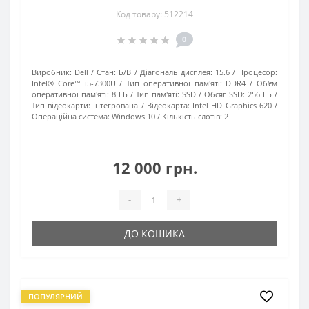
Код товару: 512214
0
Виробник:
Dell
Стан:
Б/В
Діагональ дисплея:
15.6
Процесор:
Intel® Core™ i5-7300U
Тип оперативної пам'яті:
DDR4
Об'єм
оперативної пам'яті:
8 ГБ
Тип пам'яті:
SSD
Обсяг SSD:
256 ГБ
Тип відеокарти:
Інтегрована
Відеокарта:
Intel HD Graphics 620
Операційна система:
Windows 10
Кількість слотів:
2
12 000 грн.
-
+
ДО КОШИКА
ПОПУЛЯРНИЙ