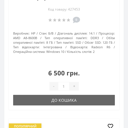
Код товару: 427453
0
Виробник:
HP
Стан:
Б/В
Діагональ дисплея:
14.1
Процесор:
AMD A8-8600B
Тип оперативної пам'яті:
DDR3
Об'єм
оперативної пам'яті:
8 ГБ
Тип пам'яті:
SSD
Обсяг SSD:
120 ГБ
Тип відеокарти:
Інтегрована
Відеокарта:
Radeon R6
Операційна система:
Windows 10
Кількість слотів:
2
6 500 грн.
-
+
ДО КОШИКА
ПОПУЛЯРНИЙ