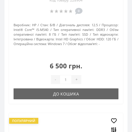
Код товару: 228904
0
Виробник:
HP
Стан:
Б/В
Діагональ дисплея:
12.5
Процесор:
Intel® Core™ i5-M540
Тип оперативної пам'яті:
DDR3
Об'єм
оперативної пам'яті:
8 ГБ
Тип пам'яті:
SSD
Тип відеокарти:
Інтегрована
Відеокарта:
Intel HD Graphics
Обсяг HDD:
120 ГБ
Операційна система:
Windows 7
Обсяг відеопам'яті:
-
6 500 грн.
-
+
ДО КОШИКА
ПОПУЛЯРНИЙ