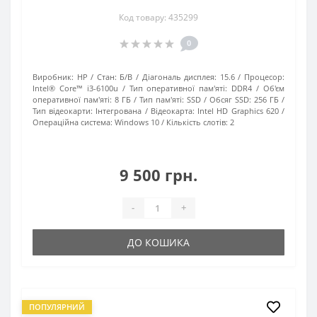
Код товару: 435299
0
Виробник:
HP
Стан:
Б/В
Діагональ дисплея:
15.6
Процесор:
Intel® Core™ i3-6100u
Тип оперативної пам'яті:
DDR4
Об'єм
оперативної пам'яті:
8 ГБ
Тип пам'яті:
SSD
Обсяг SSD:
256 ГБ
Тип відеокарти:
Інтегрована
Відеокарта:
Intel HD Graphics 620
Операційна система:
Windows 10
Кількість слотів:
2
9 500 грн.
-
+
ДО КОШИКА
ПОПУЛЯРНИЙ