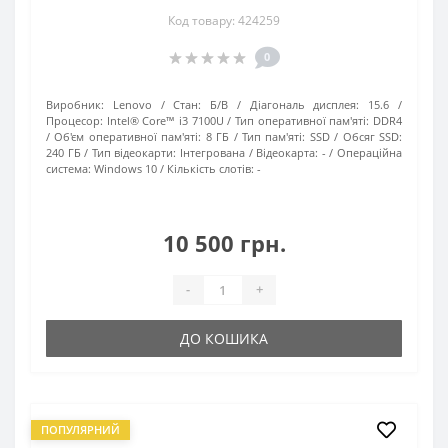
Код товару: 424259
0
Виробник:
Lenovo
Стан:
Б/В
Діагональ дисплея:
15.6
Процесор:
Intel® Core™ i3 7100U
Тип оперативної пам'яті:
DDR4
Об'єм оперативної пам'яті:
8 ГБ
Тип пам'яті:
SSD
Обсяг SSD:
240 ГБ
Тип відеокарти:
Інтегрована
Відеокарта:
-
Операційна
система:
Windows 10
Кількість слотів:
-
10 500 грн.
-
+
ДО КОШИКА
ПОПУЛЯРНИЙ