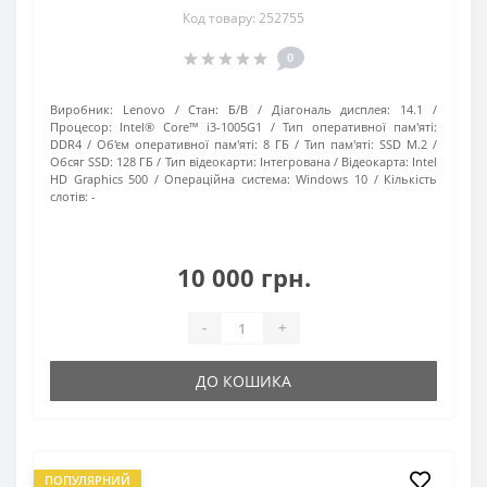
Код товару: 252755
0
Виробник:
Lenovo
Стан:
Б/В
Діагональ дисплея:
14.1
Процесор:
Intel® Core™ i3-1005G1
Тип оперативної пам'яті:
DDR4
Об'єм оперативної пам'яті:
8 ГБ
Тип пам'яті:
SSD M.2
Обсяг SSD:
128 ГБ
Тип відеокарти:
Інтегрована
Відеокарта:
Intel
HD Graphics 500
Операційна система:
Windows 10
Кількість
слотів:
-
10 000 грн.
-
+
ДО КОШИКА
ПОПУЛЯРНИЙ